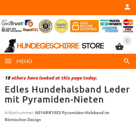
0
0
MENÜ
18
others have looked at this page today.
Edles Hundehalsband Leder
mit Pyramiden-Nieten
Artikelnummer:
A014##1053 Pyramiden-Halsband im
Römischen Design