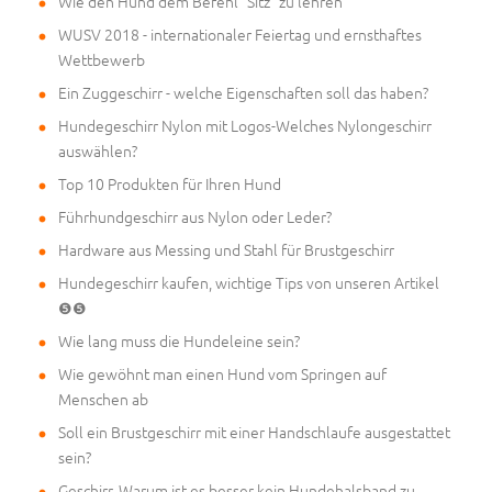
Wie den Hund dem Befehl "Sitz" zu lehren
WUSV 2018 - internationaler Feiertag und ernsthaftes
Wettbewerb
Ein Zuggeschirr - welche Eigenschaften soll das haben?
Hundegeschirr Nylon mit Logos-Welches Nylongeschirr
auswählen?
Top 10 Produkten für Ihren Hund
Führhundgeschirr aus Nylon oder Leder?
Hardware aus Messing und Stahl für Brustgeschirr
Hundegeschirr kaufen, wichtige Tips von unseren Artikel
❺❺
Wie lang muss die Hundeleine sein?
Wie gewöhnt man einen Hund vom Springen auf
Menschen ab
Soll ein Brustgeschirr mit einer Handschlaufe ausgestattet
sein?
Geschirr. Warum ist es besser kein Hundehalsband zu