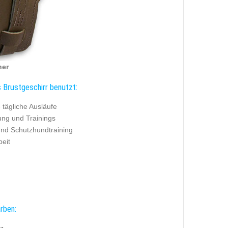
ner
 Brustgeschirr benutzt:
le tägliche Ausläufe
ung und Trainings
und Schutzhundtraining
beit
rben: