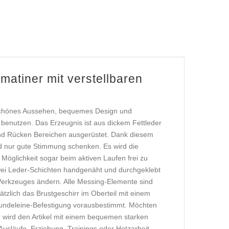
matiner mit verstellbaren
s schönes Aussehen, bequemes Design und
 benutzen. Das Erzeugnis ist aus dickem Fettleder
 und Rücken Bereichen ausgerüstet. Dank diesem
nd nur gute Stimmung schenken. Es wird die
Möglichkeit sogar beim aktiven Laufen frei zu
wei Leder-Schichten handgenäht und durchgeklebt
Werkzeuges ändern. Alle Messing-Elemente sind
ätzlich das Brustgeschirr im Oberteil mit einem
 Hundeleine-Befestigung vorausbestimmt. Möchten
 wird den Artikel mit einem bequemen starken
Ausläufe, Erziehung, Trainings oder Hetzarbeit