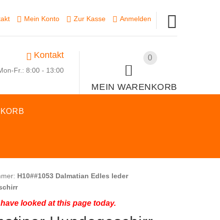
akt
Mein Konto
Zur Kasse
Anmelden
Kontakt
0
Mon-Fr.: 8:00 - 13:00
MEIN WARENKORB
SKORB
mmer:
H10##1053 Dalmatian Edles leder
chirr
have looked at this page today.