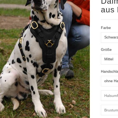
Dalm
aus 
Farbe
Größe
Handschla