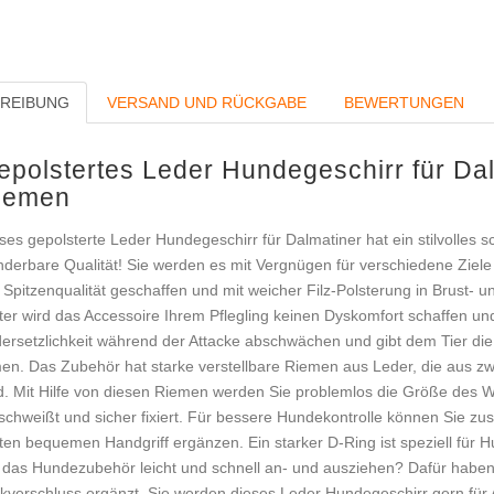
REIBUNG
VERSAND UND RÜCKGABE
BEWERTUNGEN
epolstertes Leder Hundegeschirr für Dal
iemen
ses gepolsterte Leder Hundegeschirr für Dalmatiner hat ein stilvolle
derbare Qualität! Sie werden es mit Vergnügen für verschiedene Ziele
 Spitzenqualität geschaffen und mit weicher Filz-Polsterung in Brust-
ter wird das Accessoire Ihrem Pflegling keinen Dyskomfort schaffen u
ersetzlichkeit während der Attacke abschwächen und gibt dem Tier die 
en. Das Zubehör hat starke verstellbare Riemen aus Leder, die aus z
d. Mit Hilfe von diesen Riemen werden Sie problemlos die Größe des 
schweißt und sicher fixiert. Für bessere Hundekontrolle können Sie zus
ten bequemen Handgriff ergänzen. Ein starker D-Ring ist speziell für
 das Hundezubehör leicht und schnell an- und ausziehen? Dafür haben
ckverschluss ergänzt. Sie werden dieses Leder Hundegeschirr gern für 