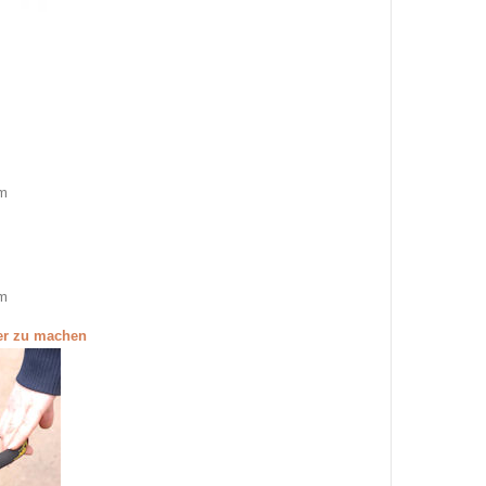
cm
cm
ßer zu machen