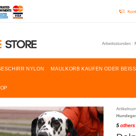
Kont
Arbeitsstunden : 
ESCHIRR NYLON
MAULKORB KAUFEN ODER BEIS
HOP
Artikelnu
Hundeges
5
others 