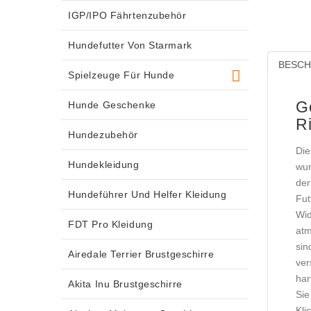
IGP/IPO Fährtenzubehör
Hundefutter Von Starmark
BESCH
Spielzeuge Für Hunde
G
Hunde Geschenke
R
Hundezubehör
Die
Hundekleidung
wun
der
Hundeführer Und Helfer Kleidung
Fut
Wid
FDT Pro Kleidung
atm
sin
Airedale Terrier Brustgeschirre
ver
har
Akita Inu Brustgeschirre
Sie
Kli