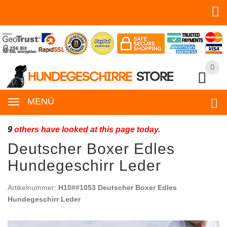
0
0
MENÜ
9
others have looked at this page today.
Deutscher Boxer Edles
Hundegeschirr Leder
Artikelnummer:
H10##1053 Deutscher Boxer Edles
Hundegeschirr Leder