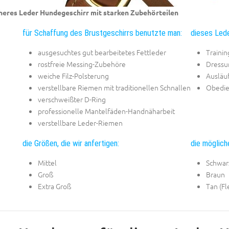
heres Leder Hundegeschirr mit starken Zubehörteilen
für Schaffung des Brustgeschirrs benutzte man:
dieses Lede
ausgesuchtes gut bearbeitetes Fettleder
Trainin
rostfreie Messing-Zubehöre
Dressu
weiche Filz-Polsterung
Ausläu
verstellbare Riemen mit traditionellen Schnallen
Obedie
verschweißter D-Ring
professionelle Mantelfäden-Handnäharbeit
verstellbare Leder-Riemen
die Größen, die wir anfertigen:
die möglich
Mittel
Schwar
Groß
Braun
Extra Groß
Tan (Fl