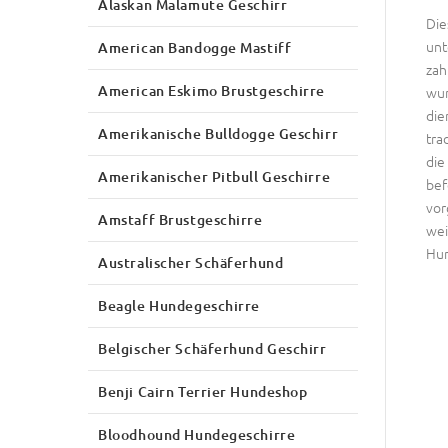
Alaskan Malamute Geschirr
Die
unt
American Bandogge Mastiff
zah
American Eskimo Brustgeschirre
wur
die
Amerikanische Bulldogge Geschirr
tra
die
Amerikanischer Pitbull Geschirre
bef
vor
Amstaff Brustgeschirre
wei
Hun
Australischer Schäferhund
Beagle Hundegeschirre
Belgischer Schäferhund Geschirr
Benji Cairn Terrier Hundeshop
Bloodhound Hundegeschirre