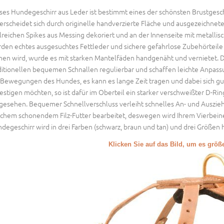
ses Hundegeschirr aus Leder ist bestimmt eines der schönsten Brustges
erscheidet sich durch originelle handverzierte Fläche und ausgezeichnete Q
lreichen Spikes aus Messing dekoriert und an der Innenseite mit metallisc
den echtes ausgesuchtes Fettleder und sichere gefahrlose Zubehörteile b
nen wird, wurde es mit starken Mantelfäden handgenäht und vernietet. D
ditionellen bequemen Schnallen regulierbar und schaffen leichte Anpas
 Bewegungen des Hundes, es kann es lange Zeit tragen und dabei sich gu
estigen möchten, so ist dafür im Oberteil ein starker verschweißter D-Ri
gesehen. Bequemer Schnellverschluss verleiht schnelles An- und Auszieh
chem schonendem Filz-Futter bearbeitet, deswegen wird Ihrem Vierbeiner
degeschirr wird in drei Farben (schwarz, braun und tan) und drei Größen h
Klicken Sie auf das Bild, um es grö