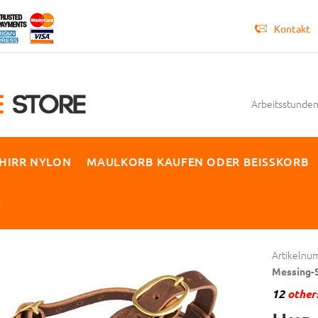
Kontakt
Arbeitsstunden 
HIRR NYLON
MAULKORB KAUFEN ODER BEISSKORB
P
Artikelnu
Messing-S
12
others