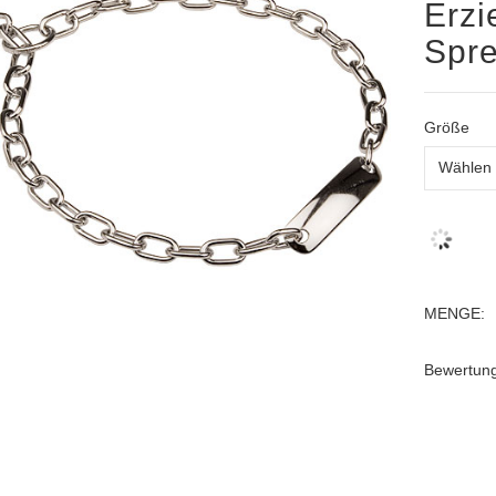
Erz
Spr
Größe
MENGE:
Bewertun