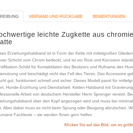
REIBUNG
VERSAND UND RÜCKGABE
BEWERTUNGEN
chwertige leichte Zugkette aus chromier
atte
ses Erziehungshalsband ist in Form der Kette mit mittelgroßen Gliedern 
ner Schicht vom Chrom bedeckt, und ist vor Rost und Korrosion ständig
ntifikation-Schild für Kontaktdaten des Besitzers und Rufname des Hund
Benutzung und beschädigt nicht das Fell des Tieres. Das Accessoire g
scht gut, funktioniert schnell und sicher. Dieses Modell passt für mitte
rt, Hunde-Erzirhung und Dienstarbeit. Ketten-Halsband mit Gravierung 
fessionelle Arbeit von deutschem Hersteller Herm Sprenger vereint. Be
iehungshalsband über den Kopf angezogen wird und muss bei minimal
n. Aber dabei muss es nicht beim Sprung oder Beugung abrutschen. W
unsere Fachleute – sie werden Ihnen gern helfen
Klicken Sie auf das Bild, um es grö