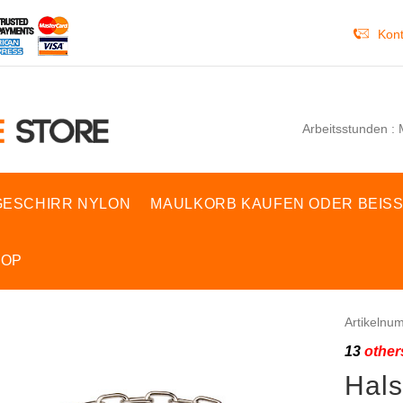
Kont
Arbeitsstunden : 
ESCHIRR NYLON
MAULKORB KAUFEN ODER BEIS
HOP
Artikelnu
13
others
Hals