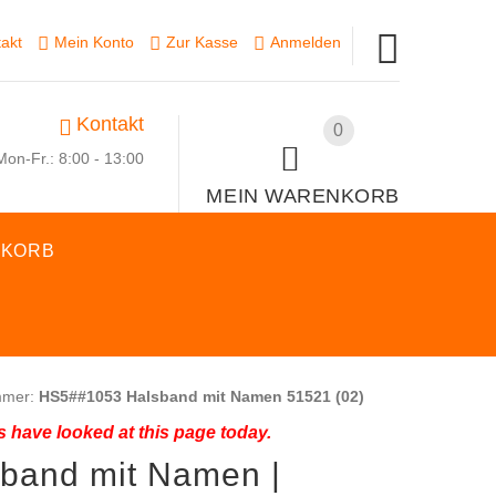
akt
Mein Konto
Zur Kasse
Anmelden
Kontakt
0
Mon-Fr.: 8:00 - 13:00
MEIN WARENKORB
SKORB
mmer:
HS5##1053 Halsband mit Namen 51521 (02)
 have looked at this page today.
band mit Namen |