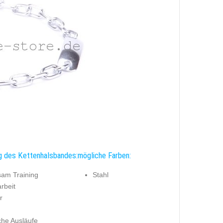
 des Kettenhalsbandes:
mögliche Farben:
am Training
Stahl
rbeit
r
iche Ausläufe