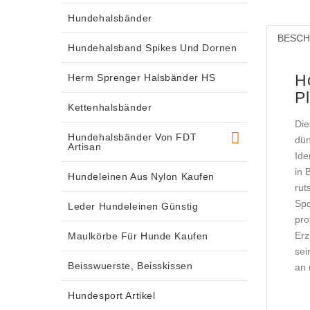
Hundehalsbänder
BESCH
Hundehalsband Spikes Und Dornen
Ho
Herm Sprenger Halsbänder HS
Pl
Kettenhalsbänder
Die
Hundehalsbänder Von FDT
dün
Artisan
Ide
in 
Hundeleinen Aus Nylon Kaufen
rut
Spo
Leder Hundeleinen Günstig
pro
Erz
Maulkörbe Für Hunde Kaufen
sei
Beisswuerste, Beisskissen
an 
Hundesport Artikel