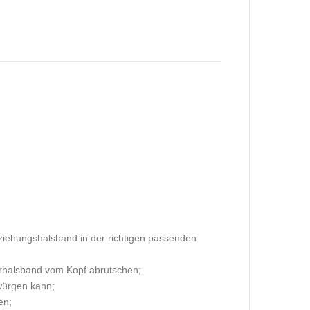
rziehungshalsband in der richtigen passenden
urhalsband vom Kopf abrutschen;
würgen kann;
en;