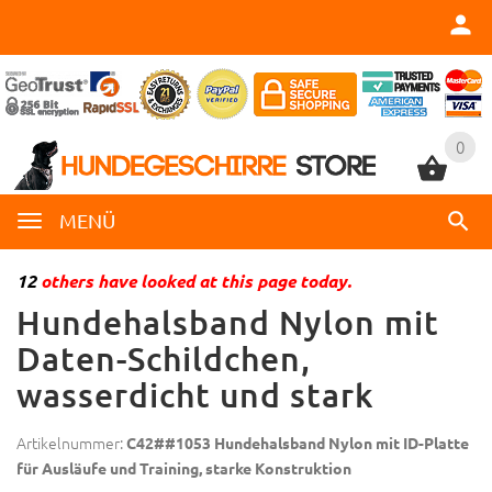
0
0
MENÜ
12
others have looked at this page today.
Hundehalsband Nylon mit
Daten-Schildchen,
wasserdicht und stark
Artikelnummer:
C42##1053 Hundehalsband Nylon mit ID-Platte
für Ausläufe und Training, starke Konstruktion