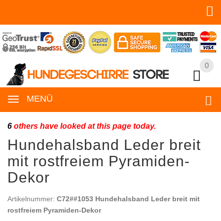
0
0
MENÜ
6
others have looked at this page today.
Hundehalsband Leder breit
mit rostfreiem Pyramiden-
Dekor
Artikelnummer:
C72##1053 Hundehalsband Leder breit mit
rostfreiem Pyramiden-Dekor