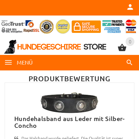
0
0
MENÜ
PRODUKTBEWERTUNG
Hundehalsband aus Leder mit Silber-
Concho
Das Halsband wurde geliefert. Die Qualität ist super.