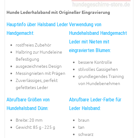
Hunde Lederhalsband mit Origineller Eingravierung
Hauptinfo über Halsband Leder
Verwendung von
Handgemacht:
Hundehalsband Handgemacht
Leder mit Nieten mit
rostfreies Zubehör
eingravierten Blumen:
Halbring zur Hundeleine
Befestigung
bessere Kontrolle
ausgezeichnetes Design
stilvolles Gassigehen
Messingnieten mit Prägen
grundlegendes Training
Zuverlässiges, perfekt
von Hundebenehmen
gefettetes Leder
Abrufbare Größen von
Abrufbare Leder-Farbe für
Hundehalsband Dünn:
Leder Halsband:
Breite: 20 mm
braun
Gewicht: 85 g - 225 g
tan
schwarz