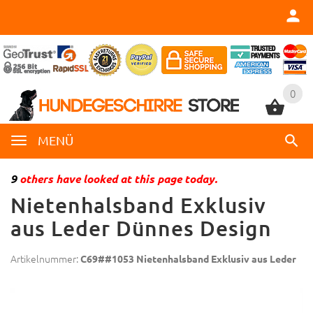
0
0
MENÜ
9
others have looked at this page today.
Nietenhalsband Exklusiv
aus Leder Dünnes Design
Artikelnummer:
C69##1053 Nietenhalsband Exklusiv aus Leder