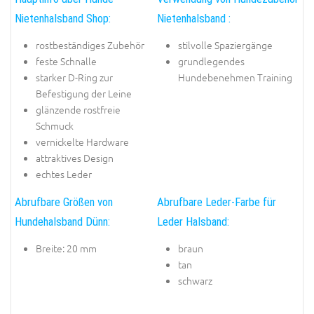
Nietenhalsband Shop:
Nietenhalsband :
rostbeständiges Zubehör
stilvolle Spaziergänge
feste Schnalle
grundlegendes
starker D-Ring zur
Hundebenehmen Training
Befestigung der Leine
glänzende rostfreie
Schmuck
vernickelte Hardware
attraktives Design
echtes Leder
Abrufbare Größen von
Abrufbare Leder-Farbe für
Hundehalsband Dünn:
Leder Halsband:
Breite: 20 mm
braun
tan
schwarz