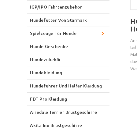
IGP/IPO Fährtenzubehör
H
Hundefutter Von Starmark
H
Spielzeuge Für Hunde
An 
Hunde Geschenke
tei
Mat
Hundezubehör
dav
Was
Hundekleidung
Hundeführer Und Helfer Kleidung
FDT Pro Kleidung
Airedale Terrier Brustgeschirre
Akita Inu Brustgeschirre