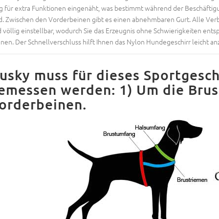
g für extra Funktionen eingenäht, was bestimmt während der Beschäftig
d. Zwischen den Vorderbeinen gibt es einen abnehmbaren Gurt. Alle Ver
d völlig einstellbar, wodurch Sie das Erzeugnis ohne Schwierigkeiten en
nen. Der Schnellverschluss hilft Ihnen das Nylon Hundegeschirr leicht 
usky muss für dieses Sportgeschi
emessen werden: 1) Um die Brust
orderbeinen.