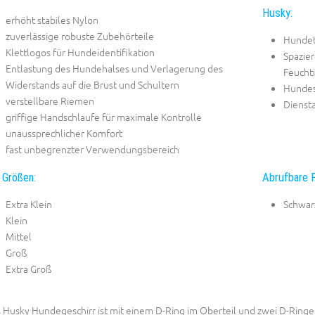
Husky:
erhöht stabiles Nylon
zuverlässige robuste Zubehörteile
Hundet
Klettlogos für Hundeidentifikation
Spazie
Entlastung des Hundehalses und Verlagerung des
Feuchti
Widerstands auf die Brust und Schultern
Hundes
verstellbare Riemen
Diensta
griffige Handschlaufe für maximale Kontrolle
unaussprechlicher Komfort
fast unbegrenzter Verwendungsbereich
 Größen:
Abrufbare F
Extra Klein
Schwar
Klein
Mittel
Groß
Extra Groß
 Husky Hundegeschirr ist mit einem D-Ring im Oberteil und zwei D-Ringen 