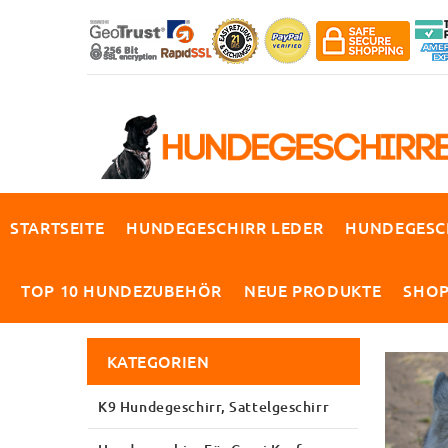
STARTSEITE
HUNDEGESCHIRR LEDER
HUNDEGESC
TOP 10 HUNDEZUBEHÖR
NEUE PRODUKTE
SHO
KATEGORIEN
K9 Hundegeschirr, Sattelgeschirr