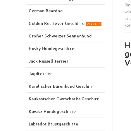
Rin
German Beardog
wir
sin
Golden Retriever Geschirre
VERKAUF
kön
Großer Schweizer Sennenhund
H
Husky Hundegeschirre
g
V
Jack Russell Terrier
Jagdterrier
Karelischer Bärenhund Geschirr
Kaukasischer Owtscharka Geschirr
Kuvasz Hundegeschirre
Labrador Brustgeschirre