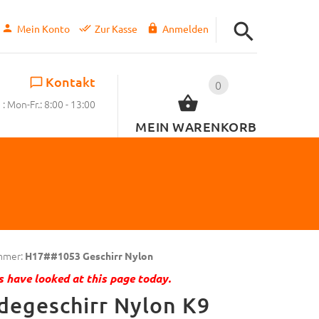
Mein Konto
Zur Kasse
Anmelden
Kontakt
0
: Mon-Fr.: 8:00 - 13:00
MEIN WARENKORB
mmer:
H17##1053 Geschirr Nylon
 have looked at this page today.
degeschirr Nylon K9