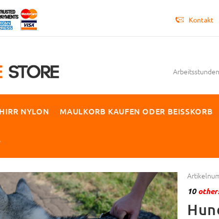
Kontakt
Arbeitsstunden 
HIRR NYLON
MAULKORB KAUFEN ODER BEISSKORB
P
Artikelnu
10
others
Hun