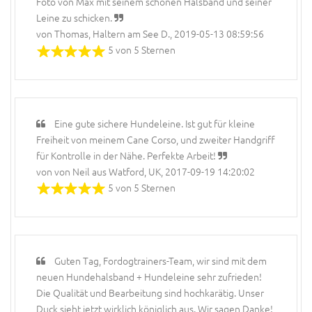
Foto von Max mit seinem schönen Halsband und seiner
Leine zu schicken.
von Thomas, Haltern am See D., 2019-05-13 08:59:56
5 von 5 Sternen
Eine gute sichere Hundeleine. Ist gut für kleine
Freiheit von meinem Сane Corso, und zweiter Handgriff
für Kontrolle in der Nähe. Perfekte Arbeit!
von von Neil aus Watford, UK, 2017-09-19 14:20:02
5 von 5 Sternen
Guten Tag, Fordogtrainers-Team, wir sind mit dem
neuen Hundehalsband + Hundeleine sehr zufrieden!
Die Qualität und Bearbeitung sind hochkarätig. Unser
Duck sieht jetzt wirklich königlich aus. Wir sagen Danke!