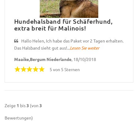
Hundehalsband für Schäferhund,
extra breit für Malinois!
Hallo Helen, Ich habe das Paket vor 2 Tagen erhalten.
Das Halsband sieht gut aus!...
Lesen Sie weiter
Maaike,Bergum Niederlande
, 18/10/2018
5 von 5 Sternen
Zeige
1
bis
3
(von
3
Bewertungen)
SUCHE