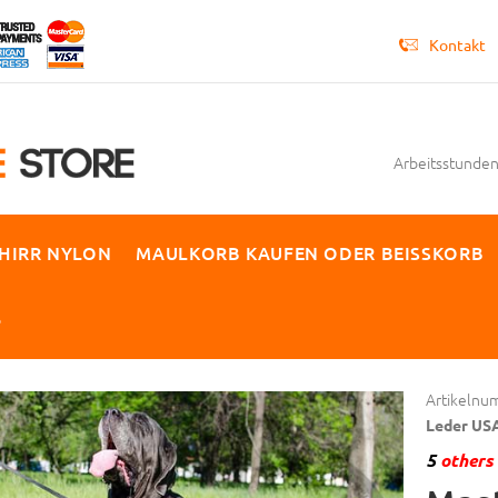
Kontakt
Arbeitsstunden 
HIRR NYLON
MAULKORB KAUFEN ODER BEISSKORB
P
Artikelnu
Leder US
5
others 