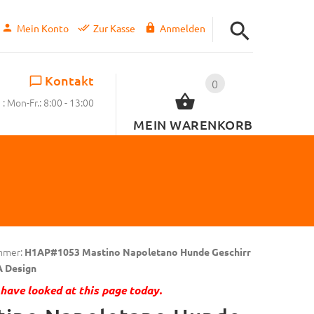
Mein Konto
Zur Kasse
Anmelden
Kontakt
0
: Mon-Fr.: 8:00 - 13:00
MEIN WARENKORB
mmer:
H1AP#1053 Mastino Napoletano Hunde Geschirr
A Design
have looked at this page today.