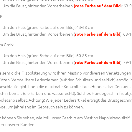
Um die Brust, hinter den Vorderbeinen
): 63-
(rote Farbe auf dem Bild
ß:
Um den Hals (
grüne Farbe auf dem Bild
): 43-68 cm
Um die Brust, hinter den Vorderbeinen (
): 68-
rote Farbe auf dem Bild
ra Groß:
Um den Hals (
grüne Farbe auf dem Bild
): 60-85 cm
Um die Brust, hinter den Vorderbeinen (
): 79-
rote Farbe auf dem Bild
e sehr dicke Filzpolsterung wird Ihren Mastino vor diversen Verletzungen
ützen. Verstellbare Lederriemen (auf den Schultern und seitlich) ermögl
dschlaufe gibt Ihnen die maximale Kontrolle Ihres Hundes draußen und am 
chirr bemalt (die Farben sind wasserecht!). Solches Hundegeschirr freut
oletano selbst. Achtung: Wie jeder Lederartikel erträgt das Brustgeschi
ege, um jahrelang im Gebrauch sein zu können.
r können Sie sehen, wie toll unser Geschirr am Mastino Napoletano sitzt!
der unserer Kunden