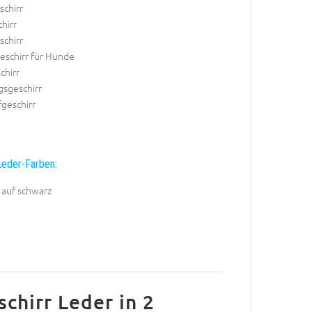
schirr
hirr
schirr
eschirr für Hunde
chirr
gsgeschirr
geschirr
eder-Farben:
 auf schwarz
chirr Leder in 2