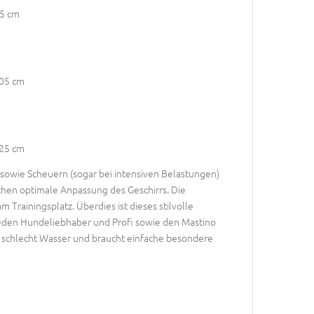
95 cm
105 cm
125 cm
 sowie Scheuern (sogar bei intensiven Belastungen)
ichen optimale Anpassung des Geschirrs. Die
Trainingsplatz. Überdies ist dieses stilvolle
 jeden Hundeliebhaber und Profi sowie den Mastino
rr schlecht Wasser und braucht einfache besondere