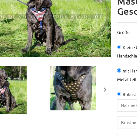
Mas
Gesc
Größe
Klein -
Handschla
mit Ha
Metallteil
Robuste