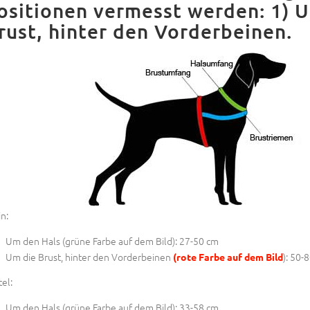
ositionen vermesst werden: 1) U
rust, hinter den Vorderbeinen.
in:
Um den Hals (
grüne Farbe auf dem Bild
): 27-50 cm
Um die Brust, hinter den Vorderbeinen
): 50-
(rote Farbe auf dem Bild
tel:
Um den Hals (
grüne Farbe auf dem Bild
): 33-58 cm