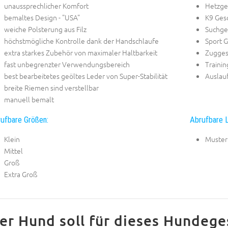
unaussprechlicher Komfort
Hetzge
bemaltes Design - "USA"
K9 Gesc
weiche Polsterung aus Filz
Suchge
höchstmögliche Kontrolle dank der Handschlaufe
Sport G
extra starkes Zubehör von maximaler Haltbarkeit
Zugges
fast unbegrenzter Verwendungsbereich
Trainin
best bearbeitetes geöltes Leder von Super-Stabilität
Auslauf
breite Riemen sind verstellbar
manuell bemalt
ufbare Größen:
Abrufbare L
Klein
Muster
Mittel
Groß
Extra Groß
er Hund soll für dieses Hundeges