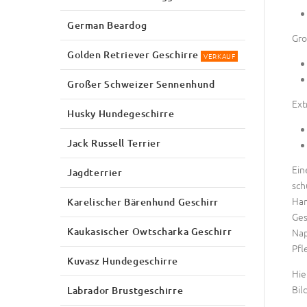
German Beardog
Gro
Golden Retriever Geschirre
VERKAUF
Großer Schweizer Sennenhund
Ext
Husky Hundegeschirre
Jack Russell Terrier
Ein
Jagdterrier
sch
Han
Karelischer Bärenhund Geschirr
Ges
Kaukasischer Owtscharka Geschirr
Nap
Pfl
Kuvasz Hundegeschirre
Hie
Bil
Labrador Brustgeschirre