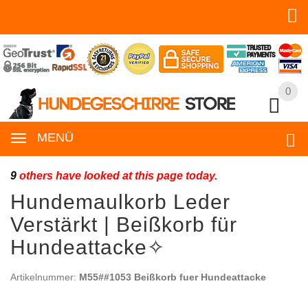
0
0
MENÜ
9
others have looked at this page today.
Hundemaulkorb Leder
Verstärkt | Beißkorb für
Hundeattacke✧
Artikelnummer:
M55##1053 Beißkorb fuer Hundeattacke