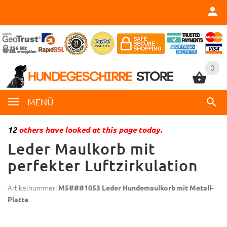
0
0
MENÜ
12
others have looked at this page today.
Leder Maulkorb mit
perfekter Luftzirkulation
Artikelnummer:
M5###1053 Leder Hundemaulkorb mit Metall-
Platte