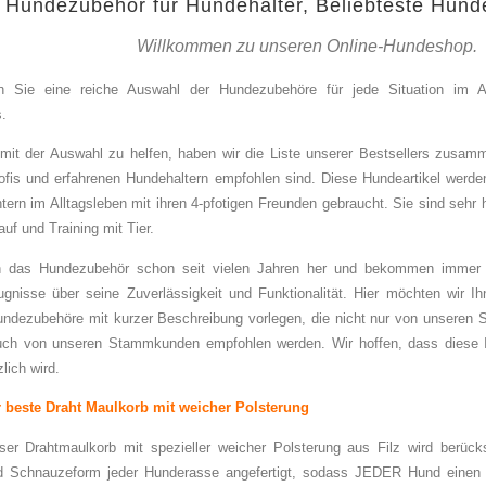
 Hundezubehör für Hundehalter, Beliebteste Hunde
Willkommen zu unseren Online-Hundeshop.
en Sie eine reiche Auswahl der Hundezubehöre für jede Situation im Al
.
it der Auswahl zu helfen, haben wir die Liste unserer Bestsellers zusamm
ofis und erfahrenen Hundehaltern empfohlen sind. Diese Hundeartikel werde
ern im Alltagsleben mit ihren 4-pfotigen Freunden gebraucht. Sie sind sehr h
uf und Training mit Tier.
en das Hundezubehör schon seit vielen Jahren her und bekommen immer 
gnisse über seine Zuverlässigkeit und Funktionalität. Hier möchten wir I
dezubehöre mit kurzer Beschreibung vorlegen, die nicht nur von unseren S
uch von unseren Stammkunden empfohlen werden. Wir hoffen, dass diese I
zlich wird.
 beste Draht Maulkorb mit weicher Polsterung
ser Drahtmaulkorb mit spezieller weicher Polsterung aus Filz wird berücks
 Schnauzeform jeder Hunderasse angefertigt, sodass JEDER Hund einen