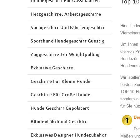
Hundegeschirr Für Gassi Kaufen
Top 10
Hetzgeschirre, Arbeitsgeschirre
Hier find
Suchgeschirr Und Fährtengeschirr
Vierbeiners
Sporthund Hundegeschirr Günstig
Um Ihnen m
die von Pr
Zuggeschirre Für Weightpulling
Hundezücht
Hundeausla
Exklusive Geschirre
Wir stell
Geschirre Für Kleine Hunde
besten Zeu
TOP 10 Hun
Geschirre Für Große Hunde
sondern a
für Sie nüt
Hunde Geschirr Gepolstert
Der
Blindenführhund Geschirr
Die
Exklusives Designer Hundezubehör
Maßen und