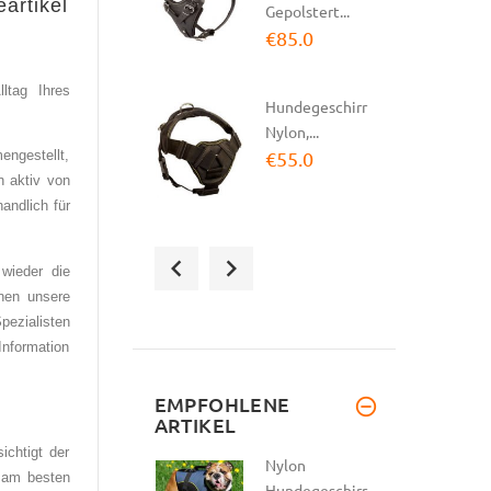
artikel
Gepolstert...
€85.0
ltag Ihres
Hundegeschirr
Nylon,...
€55.0
engestellt,
n aktiv von
andlich für
Hundegeschirr
wieder die
Leder
hnen unsere
Gepolstert |...
pezialisten
€124.0
nformation
Halsband Leder
EMPFOHLENE
ARTIKEL
mit
Handschlaufe
ichtigt der
Nylon
|...
 am besten
Hundegeschirr