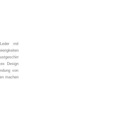
Leder mit
ierigkeiten
stgeschirr
ltes Design
endung von
äten machen