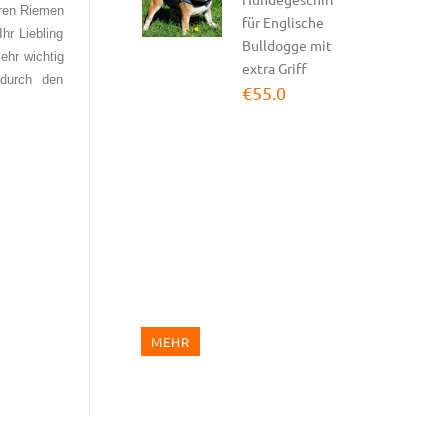
€54.0
aren Riemen
für Englische
hr Liebling
Bulldogge mit
Hundegeschirr
ehr wichtig
extra Griff
Leder TOP-
 durch den
€55.0
Klasse |...
€124.0
Hundegeschirr
Nylon Schwarz
|...
€120.0
MEHR