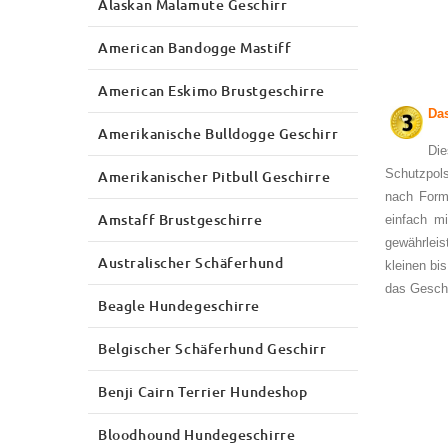
Alaskan Malamute Geschirr
American Bandogge Mastiff
American Eskimo Brustgeschirre
Das
Amerikanische Bulldogge Geschirr
Di
Schutzpols
Amerikanischer Pitbull Geschirre
nach Form
Amstaff Brustgeschirre
einfach mi
gewährlei
Australischer Schäferhund
kleinen bi
das Geschi
Beagle Hundegeschirre
Belgischer Schäferhund Geschirr
Benji Cairn Terrier Hundeshop
Bloodhound Hundegeschirre