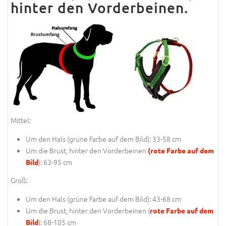
hinter den Vorderbeinen.
Mittel:
Um den Hals (
grüne Farbe auf dem Bild
): 33-58 cm
Um die Brust, hinter den Vorderbeinen
(rote Farbe auf dem
): 63-95 cm
Bild
Groß:
Um den Hals (
grüne Farbe auf dem Bild
): 43-68 cm
Um die Brust, hinter den Vorderbeinen (
rote Farbe auf dem
): 68-105 cm
Bild