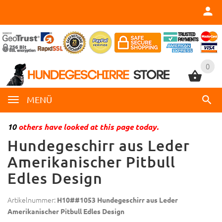
0
0
MENÜ
10
others have looked at this page today.
Hundegeschirr aus Leder
Amerikanischer Pitbull
Edles Design
Artikelnummer:
H10##1053 Hundegeschirr aus Leder
Amerikanischer Pitbull Edles Design